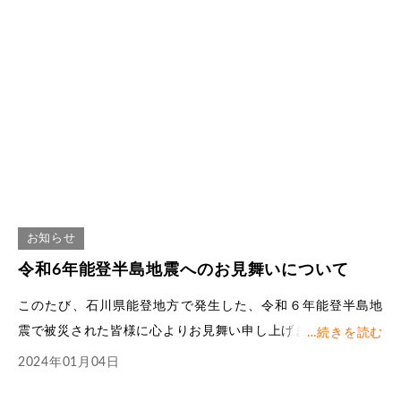
ます。
しかしながら、被災し登校が困難な学生や実家が被災した学
生もいるため、特例措置として当面の間は下記のとおりの対
応といたします。
今回の地震が原因で登校できない場合は公欠の扱いといたし
ます。
あらかじめ学校に登校できない旨を電話等で連絡いただいた
うえで「能登地震に関する特例公欠申請書」を提出いただく
ことで課題の対象としないものとします。申請書と合わせて
お知らせ
罹災証明（コピー可）、被災した家屋の写真（印刷したも
の）等、被災したことが証明できるものを添付ください。申
令和6年能登半島地震へのお見舞いについて
請書および添付書類については登校可能になってからの提出
このたび、石川県能登地方で発生した、令和６年能登半島地
で問題ございません。
震で被災された皆様に
心よりお見舞い申し上げます。
…
続きを読む
公欠として取り扱う事由として主たるものは以下のとおりで
また、犠牲となられた方々に対し、深く哀悼の意を表しま
2024年01月04日
す。
す。
・本人及び親族（祖父母・父母）が被災した（片付け等の手