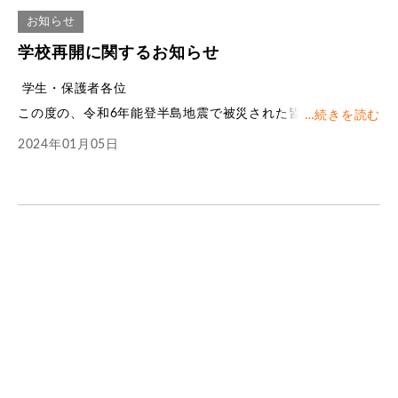
お知らせ
学校再開に関するお知らせ
学生・保護者各位
この度の、令和6年能登半島地震で被災された皆さまに心より
…
続きを読む
お見舞い申し上げます。
2024年01月05日
また、犠牲となられた方々に対し、深く哀悼の意を表しま
す。
まだ予断を許さない状況が続いており、避難を余儀なくされ
た方々のご身上を案じるとともに、未だ不明となっている
方々の安否が判明し、一刻も早くご家族の元に戻られること
を願っております。
本学学生・教職員については全員の安否が確認され、おおよ
その学生が登校できることが確認できました。また、各キャ
ンパスの施設・設備についても、通常通りの授業が実施可能
なことが確認できたため、予定通り9日より授業を再開いたし